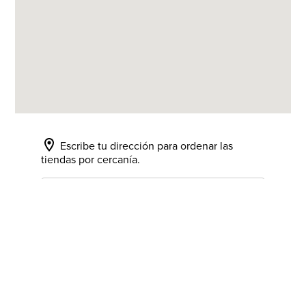
Escribe tu dirección para ordenar las
tiendas por cercanía.
Todas las direcciones (85)
SEPHORA ALICANTE
Avda. Maisonnave 28
03003 Alicante, España