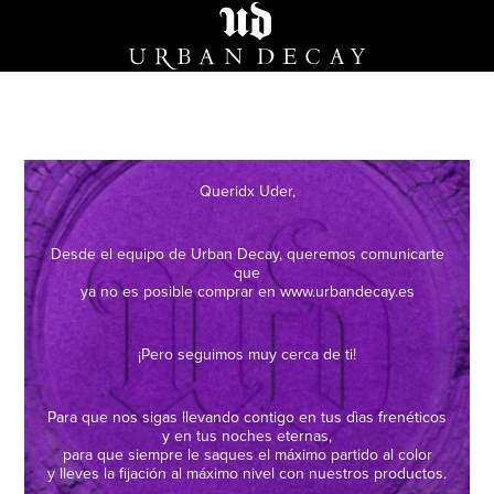
Queridx Uder,
Desde el equipo de Urban Decay, queremos comunicarte
que
ya no es posible comprar en www.urbandecay.es
¡Pero seguimos muy cerca de ti!
Para que nos sigas llevando contigo en tus dìas frenéticos
y en tus noches eternas,
para que siempre le saques el máximo partido al color
y lleves la fijación al máximo nivel con nuestros productos.