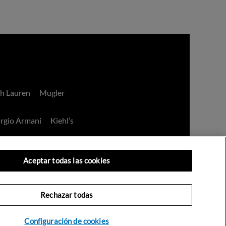
h Lauren
Mugler
rgio Armani
Kiehl’s
Aceptar todas las cookies
Rechazar todas
an Decay
IT Cosemtics
Configuración de cookies