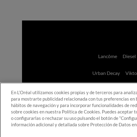
Lancôme
Diesel
Urban Decay
Vikto
En L’Oréal utilizamos cookies propias y de terceros para analizar
para mostrarte publicidad relacionada con tus preferencias en b
hábitos de navegación y para incorporar funcionalidades de re
sobre cookies en nuestra Política de Cookies. Puedes aceptar t
o configurarlas o rechazar su uso pulsando el botón de “Configu
información adicional y detallada sobre Protección de Datos en
Armani
Yves Sai