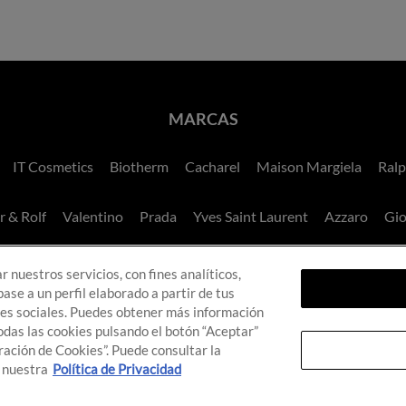
MARCAS
IT Cosmetics
Biotherm
Cacharel
Maison Margiela
Ralp
r & Rolf
Valentino
Prada
Yves Saint Laurent
Azzaro
Gio
 nuestros servicios, con fines analíticos,
CAMPAÑAS
ase a un perfil elaborado a partir de tus
des sociales. Puedes obtener más información
odas las cookies pulsando el botón “Aceptar”
ración de Cookies”. Puede consultar la
VIRTUAL TRY ON
 nuestra
Política de Privacidad
nt Laurent
Lancôme
Urb