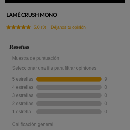
LAMÉ CRUSH MONO
5.0
(9)
Déjanos tu opinión
Lea
9
reseñas.
Enlace
en
la
misma
página.