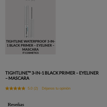
TIGHTLINE WATERPROOF 3-IN-
1 BLACK PRIMER – EYELINER –
MASCARA
IT COSMETICS
TIGHTLINE™ 3-IN-1 BLACK PRIMER – EYELINER
– MASCARA
5.0
(2)
Déjanos tu opinión
Lea
2
reseñas.
Enlace
en