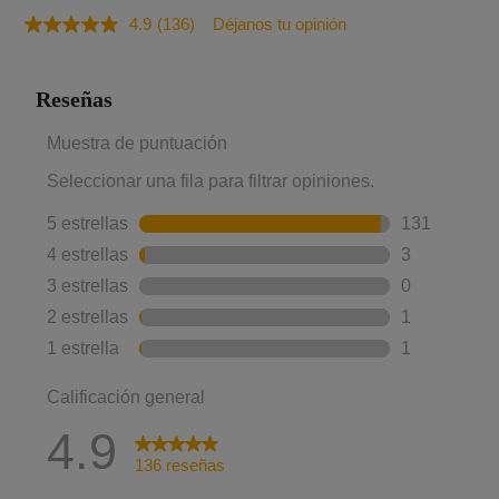
4.9
(136)
Déjanos tu opinión
Lea
136
reseñas.
Enlace
en
la
misma
página.