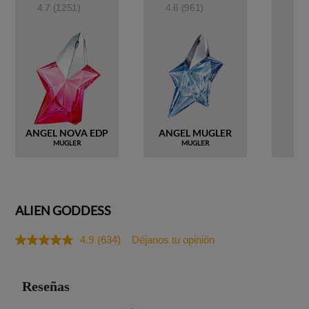
4.7
(1251)
4.6
(961)
4.7
ANGEL NOVA EDP
ANGEL MUGLER
A
MUGLER
MUGLER
ALIEN GODDESS
4.9
(634)
Déjanos tu opinión
Lea
634
reseñas.
Enlace
en
la