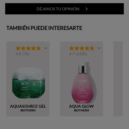
DÉJANOS TU OPINIÓN
TAMBIÉN PUEDE INTERESARTE
4.8
(76)
4.7
(1455)
4.8
AQUASOURCE GEL
AQUA GLOW
AQ
BIOTHERM
BIOTHERM