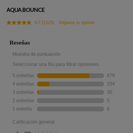
AQUA BOUNCE
4.7
(1125)
Déjanos tu opinión
Lea
1125
reseñas.
Enlace
en
la
misma
página.