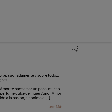
o, apasionadamente y sobre todo…
icas.
 Amor te hace amar un poco, mucho,
 perfume dulce de mujer Amor Amor
ón a la pasión, sinónimo d [...]
Leer Más