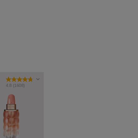
4.8
(1608)