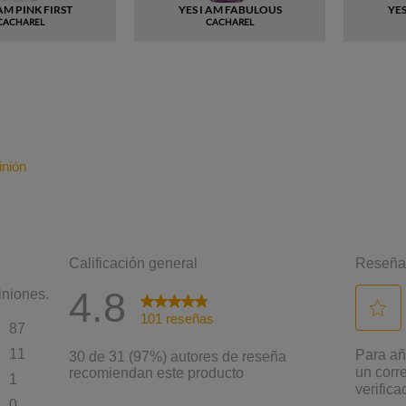
 AM PINK FIRST
YES I AM FABULOUS
YE
CACHAREL
CACHAREL
inión