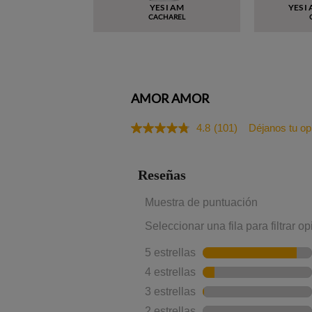
YES I AM
YES I
CACHAREL
AMOR AMOR
4.8
(101)
Déjanos tu op
Lea
101
reseñas.
Enlace
en
la
misma
página.