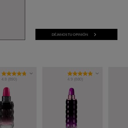
DÉJANOS TU OPINIÓN
4.8
(890)
4.9
(880)